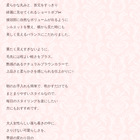
柔らかな丸みと、首元をすっきり
綺麗に見せてくれるショートボブ✂️
後頭部に自然なボリュームが出るように
シルエットを整え、横から見た時にも
美しく見えるバランスにこだわりました。
重たく見えすぎないように、
毛先には程よい軽さをプラス。
艶感のあるナチュラルブラウンカラーで、
上品さと柔らかさを感じられる仕上がりに✨
朝のお手入れも簡単で、乾かすだけでも
まとまりやすいスタイルなので、
毎日のスタイリングを楽にしたい
方にもおすすめです。
大人女性らしい落ち着きの中に、
さりげない可愛らしさを。
季節の変わり目の