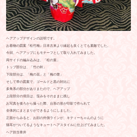
ヘアアップデザインの説明です。
お着物の図案『松竹梅』日本古来より縁起も良くとても素敵でした。
今回、ヘアアップにもモチーフとして取り入れてみました。
両サイドの編み込みは、「松の葉」
トップ部分は、「竹の幹」
下段部分は、「梅の花」と「梅の蕾」
そして帯の図案で、ゴールドと黒の対比に
多角系の部分がありまたので、ヘアアップ
上段部分の境目は、窪みをそのままに残し
お写真を後ろから撮った際、台形の形が印影で作られて
全体的にまとまりができるようにしました。
正面からみると、お顔の外側ラインが、キティーちゃんのように
猫耳がついてるようなキュートヘアスタイルに仕上げてみました。
ヘア担当青井