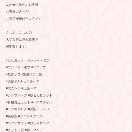
あわせて学生のお客様
ご家族の方々が、
ご来店が頂けたようです。
ふしめ、ふしめの
大切な時に携れる事を
感謝致します。
#ひし形カット #ショートボブ
#コンパクトボブ #ミニボブ
#丸みボブ #艶髪 #ツヤ髪
#美髪 #ナチュラルヘア
#大人ヘア #上品ヘア
#シンプルヘア #似合わせカット
#骨格補正カット #ヘアスタイル
#ヘアカタログ #髪型チェンジ
#美容室 #サロンスタイル
#ヘアデザイン #おしゃれヘア
#まとまる髪 #朝ラクヘア