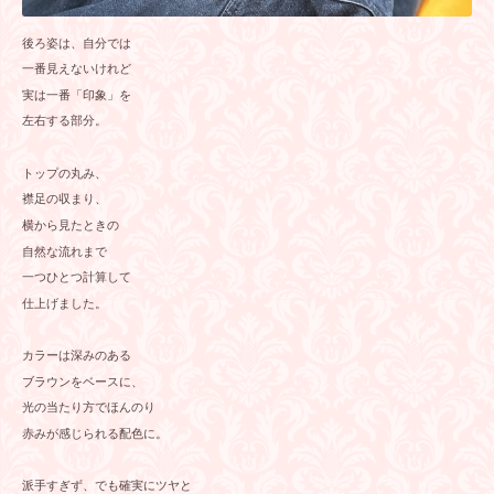
後ろ姿は、自分では
一番見えないけれど
実は一番「印象」を
左右する部分。
トップの丸み、
襟足の収まり、
横から見たときの
自然な流れまで
一つひとつ計算して
仕上げました。
カラーは深みのある
ブラウンをベースに、
光の当たり方でほんのり
赤みが感じられる配色に。
派手すぎず、でも確実にツヤと