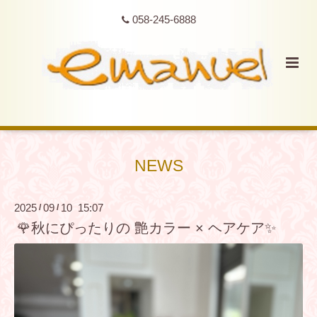
058-245-6888
NEWS
2025
09
10 15:07
/
/
🌹秋にぴったりの 艶カラー × ヘアケア✨