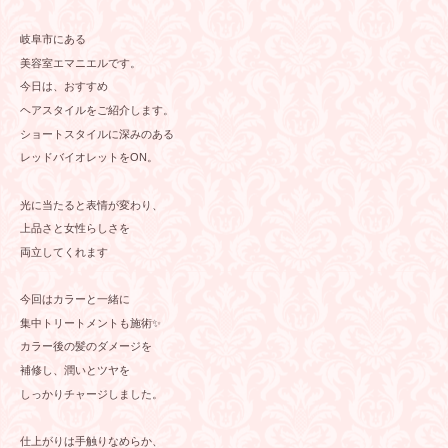
岐阜市にある
美容室エマニエルです。
今日は、おすすめ
ヘアスタイルをご紹介します。
ショートスタイルに深みのある
レッドバイオレットをON。
光に当たると表情が変わり、
上品さと女性らしさを
両立してくれます
今回はカラーと一緒に
集中トリートメントも施術✨
カラー後の髪のダメージを
補修し、潤いとツヤを
しっかりチャージしました。
仕上がりは手触りなめらか、