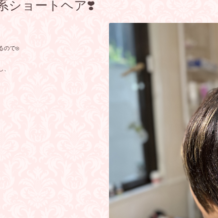
ショートヘア❣️
ので◎

し、