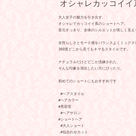
オシャレカッコイイ系
大人女子の魅力を引き出す、
オシャレでカッコイイ系のショートヘア。

首元すっきり、全体のシルエットが美しく見える
女性らしさとモード感をバランスよくミックス
360度どこから見てもキマるスタイルです。

ナチュラルだけどどこか洗練された、
そんな印象を演出したい方にぴったり。

初めてのショートにもおすすめです

 #ヘアスタイル 

#ヘアカラー 

#美容室

 #ヘアサロン

#ショートヘア

 #大人ショート

 #似合わせカット
