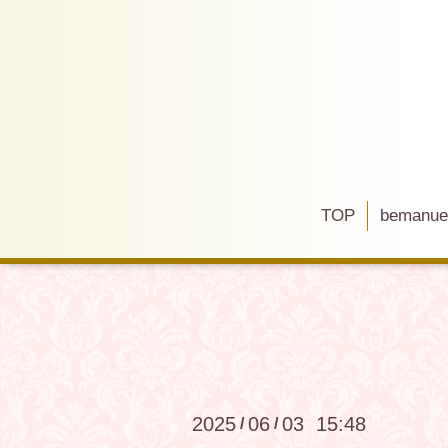
TOP
bemanu
2025
06
03 15:48
/
/