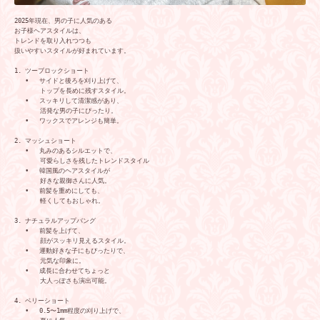
2025年現在、男の子に人気のある
お子様ヘアスタイルは、
トレンドを取り入れつつも
扱いやすいスタイルが好まれています。

1. ツーブロックショート

   •   サイドと後ろを刈り上げて、
　　　　トップを長めに残すスタイル。

   •   スッキリして清潔感があり、
　　　　活発な男の子にぴったり。

   •   ワックスでアレンジも簡単。

2. マッシュショート

   •   丸みのあるシルエットで、
　　　　可愛らしさを残したトレンドスタイル

   •   韓国風のヘアスタイルが
　　　　好きな親御さんに人気。

   •   前髪を重めにしても、
　　　　軽くしてもおしゃれ。

3. ナチュラルアップバング

   •   前髪を上げて、
　　　　顔がスッキリ見えるスタイル。

   •   運動好きな子にもぴったりで、
　　　　元気な印象に。

   •   成長に合わせてちょっと
　　　　大人っぽさも演出可能。

4. ベリーショート

   •   0.5〜1mm程度の刈り上げで、