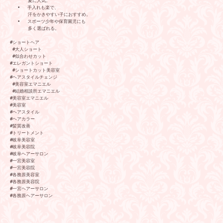
　　　　夏に人気。

   •   手入れも楽で、
　　　　汗をかきやすい子におすすめ。

   •   スポーツ少年や保育園児にも
　　　　多く選ばれる。

#ショートヘア

 #大人ショート

 #似合わせカット

#エレガントショート

 #ショートカット美容室

#ヘアスタイルチェンジ

 #美容室エマニエル

 #結婚相談所エマニエル

#美容室エマニエル

#美容室

#ヘアスタイル

#ヘアカラー

#髪質改善

#トリートメント

#岐阜美容室

#岐阜美容院

#岐阜ヘアーサロン

#一宮美容室

#一宮美容院

#各務原美容室

#各務原美容院

#一宮ヘアーサロン

#各務原ヘアーサロン