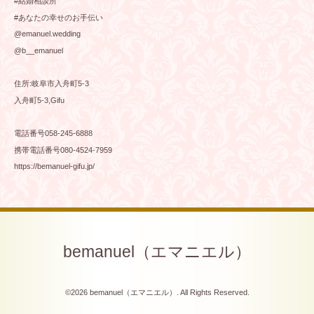
#結婚相談所
#あなたの幸せのお手伝い
@emanuel.wedding
@b__emanuel
住所:岐阜市入舟町5-3
入舟町5-3,Gifu
電話番号058-245-6888
携帯電話番号080-4524-7959
https://bemanuel-gifu.jp/
bemanuel（エマニエル）
©2026
bemanuel（エマニエル）
. All Rights Reserved.