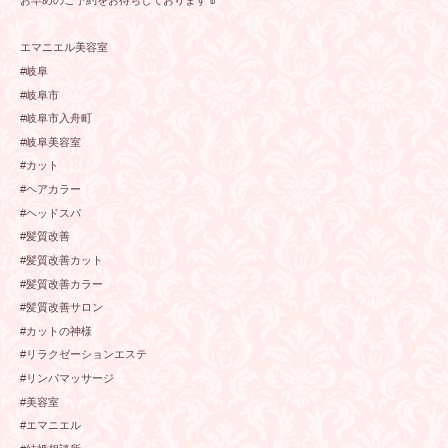
お早めのご予約をお待ちしております👘
エマニエル美容室
#岐阜
#岐阜市
#岐阜市入舟町
#岐阜美容室
#カット
#ヘアカラー
#ヘッドスパ
#髪質改善
#髪質改善カット
#髪質改善カラー
#髪質改善サロン
#カットの神様
#リラクゼーションエステ
#リンパマッサージ
#美容室
#エマニエル